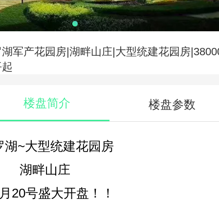
罗湖军产花园房|湖畔山庄|大型统建花园房|38000
平起
楼盘简介
楼盘参数
罗湖~大型统建花园房
湖畔山庄
4月20号盛大开盘！！