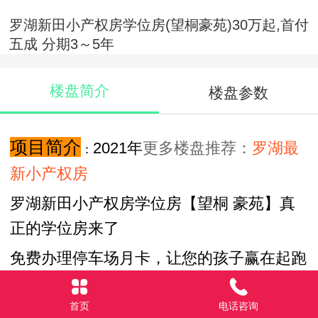
罗湖新田小产权房学位房(望桐豪苑)30万起,首付
五成 分期3～5年
楼盘简介
楼盘参数
项目简介
2021年
更多楼盘推荐：
罗湖最
：
新小产权房
罗湖新田小产权房学位房【望桐 豪苑】真
正的学位房来了
免费办理停车场月卡，让您的孩子赢在起跑
线 ，非深户买房即可上学 ，九年制义务教
育无条件入学
首页
电话咨询