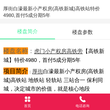
厚街白濠最新小产权房(高铁新城)高铁站特价
4980,首付5成分期5年
楼盘简介
楼盘参数
楼盘名称
：
虎门小产权房高铁旁
【高铁新
城】特价4980，首付5成分期5年
项目简介
厚街
白濠最新小产权房(高铁新
：
城)高铁站 地铁站 轻轨站 三站合一 保利同
城，决定城市的价值，就是核心地段
粤港澳大湾区核心交通枢纽：三站合一 无
首页
电话咨询
缝换乘，广深港高铁 （已通车）穗莞深城